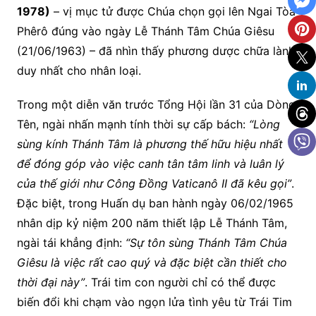
1978)
– vị mục tử được Chúa chọn gọi lên Ngai Tòa
Phêrô đúng vào ngày Lễ Thánh Tâm Chúa Giêsu
(21/06/1963) – đã nhìn thấy phương dược
chữa lành
duy nhất cho nhân loại.
Trong một diễn văn trước Tổng Hội lần 31 của Dòng
Tên, ngài nhấn mạnh tính thời sự cấp bách:
“Lòng
sùng kính Thánh Tâm là phương thế hữu hiệu nhất
để đóng góp vào việc canh tân tâm linh và luân lý
của thế giới như Công Đồng Vaticanô II đã kêu gọi”
.
Đặc biệt, trong Huấn dụ ban hành ngày 06/02/1965
nhân dịp kỷ niệm 200 năm thiết lập Lễ Thánh Tâm,
ngài tái khẳng định:
“Sự tôn sùng Thánh Tâm Chúa
Giêsu là việc rất cao quý và đặc biệt cần thiết cho
thời đại này”
. Trái tim con người chỉ có thể được
biến đổi khi chạm vào ngọn lửa tình yêu từ Trái Tim