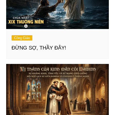
Công Giáo
ĐỪNG SỢ, THẦY ĐÂY!