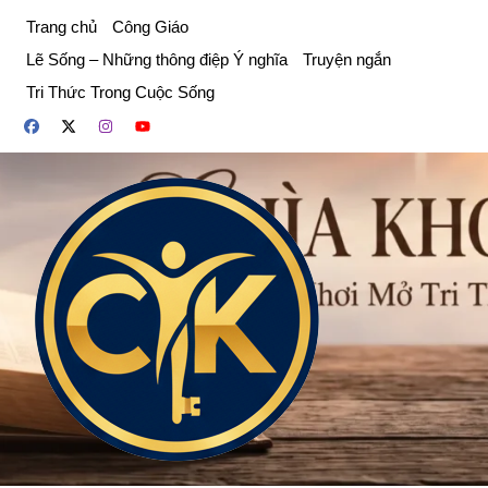
Chuyển
Trang chủ
Công Giáo
đến
Lẽ Sống – Những thông điệp Ý nghĩa
Truyện ngắn
phần
Tri Thức Trong Cuộc Sống
nội
dung