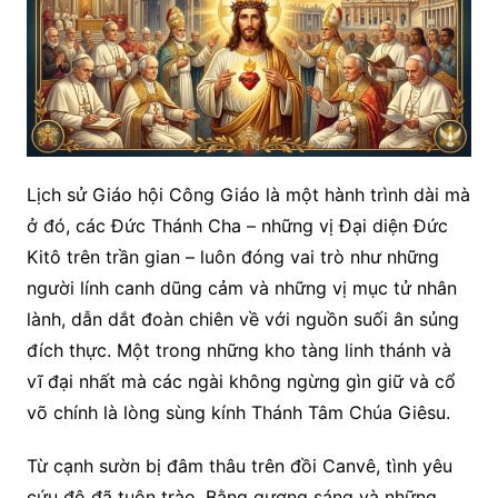
Lịch sử Giáo hội Công Giáo là một hành trình dài mà
ở đó, các Đức Thánh Cha – những vị Đại diện Đức
Kitô trên trần gian – luôn đóng vai trò như những
người lính canh dũng cảm và những vị mục tử nhân
lành, dẫn dắt đoàn chiên về với nguồn suối ân sủng
đích thực. Một trong những kho tàng linh thánh và
vĩ đại nhất mà các ngài không ngừng gìn giữ và cổ
võ chính là lòng sùng kính Thánh Tâm Chúa Giêsu.
Từ cạnh sườn bị đâm thâu trên đồi Canvê, tình yêu
cứu độ đã tuôn trào. Bằng gương sáng và những