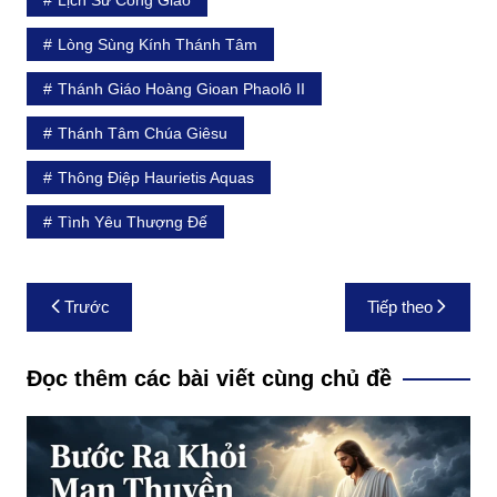
Lòng Sùng Kính Thánh Tâm
Thánh Giáo Hoàng Gioan Phaolô II
Thánh Tâm Chúa Giêsu
Thông Điệp Haurietis Aquas
Tình Yêu Thượng Đế
Điều
Trước
Tiếp theo
hướng
bài
Đọc thêm các bài viết cùng chủ đề
viết