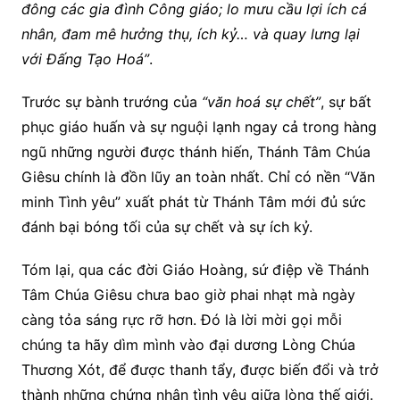
đông các gia đình Công giáo; lo mưu cầu lợi ích cá
nhân, đam mê hưởng thụ, ích kỷ… và quay lưng lại
với Đấng Tạo Hoá”
.
Trước sự bành trướng của
“văn hoá sự chết”
, sự bất
phục giáo huấn và sự nguội lạnh ngay cả trong hàng
ngũ những người được thánh hiến, Thánh Tâm Chúa
Giêsu chính là đồn lũy an toàn nhất. Chỉ có nền “Văn
minh Tình yêu” xuất phát từ Thánh Tâm mới đủ sức
đánh bại bóng tối của sự chết và sự ích kỷ.
Tóm lại, qua các đời Giáo Hoàng, sứ điệp về Thánh
Tâm Chúa Giêsu chưa bao giờ phai nhạt mà ngày
càng tỏa sáng rực rỡ hơn. Đó là lời mời gọi mỗi
chúng ta hãy dìm mình vào đại dương Lòng Chúa
Thương Xót, để được thanh tẩy, được biến đổi và trở
thành những chứng nhân tình yêu giữa lòng thế giới.