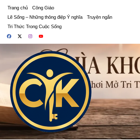
Chuyển
Trang chủ
Công Giáo
đến
Lẽ Sống – Những thông điệp Ý nghĩa
Truyện ngắn
phần
Tri Thức Trong Cuộc Sống
nội
dung