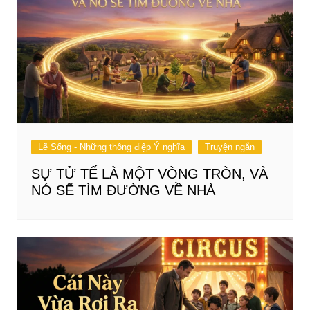
Lẽ Sống - Những thông điệp Ý nghĩa
Truyện ngắn
SỰ TỬ TẾ LÀ MỘT VÒNG TRÒN, VÀ
NÓ SẼ TÌM ĐƯỜNG VỀ NHÀ