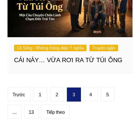
Lẽ Sống - Những thông điệp Ý nghĩa
Truyện ngắn
CÁI NÀY… VỪA RƠI RA TỪ TÚI ÔNG
Phân
Trước
1
2
3
4
5
trang
bài
…
13
Tiếp theo
viết