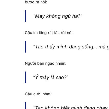
bước ra hỏi:
“Mày không ngủ hả?”
Cậu im lặng rất lâu rồi nói:
“Tao thấy mình đang sống… mà gi
Người bạn ngạc nhiên:
“Ý mày là sao?”
Cậu cười nhạt:
“Tao không biết mình đang chạy v