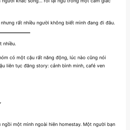
em người khác sống… rồi lại ngủ trong một cảm giác
 nhưng rất nhiều người không biết mình đang đi đâu.
t nhiều.
hóm có một cậu rất năng động, lúc nào cũng nói
ậu liên tục đăng story: cảnh bình minh, café ven
”
u ngồi một mình ngoài hiên homestay. Một người bạn