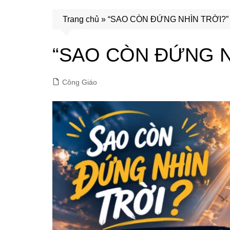
Trang chủ
»
“SAO CÒN ĐỨNG NHÌN TRỜI?”
“SAO CÒN ĐỨNG N
Công Giáo