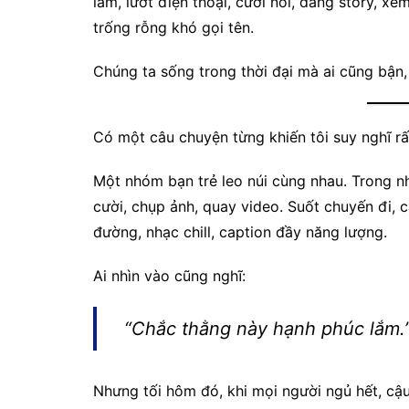
làm, lướt điện thoại, cười nói, đăng story, x
trống rỗng khó gọi tên.
Chúng ta sống trong thời đại mà ai cũng bận,
Có một câu chuyện từng khiến tôi suy nghĩ rấ
Một nhóm bạn trẻ leo núi cùng nhau. Trong n
cười, chụp ảnh, quay video. Suốt chuyến đi, c
đường, nhạc chill, caption đầy năng lượng.
Ai nhìn vào cũng nghĩ:
“Chắc thằng này hạnh phúc lắm.
Nhưng tối hôm đó, khi mọi người ngủ hết, cậ