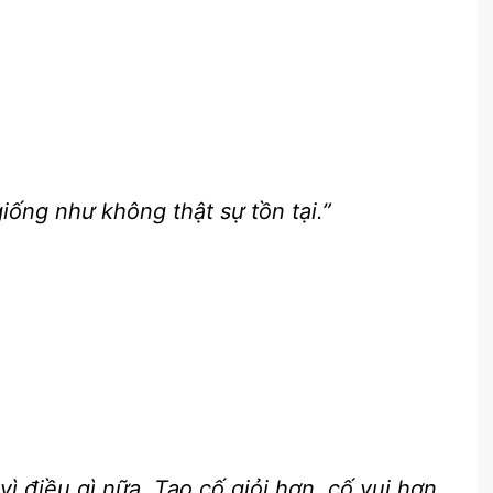
ống như không thật sự tồn tại.”
ì điều gì nữa. Tao cố giỏi hơn, cố vui hơn,