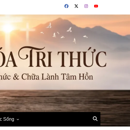
ộc Sống