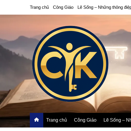
Chuyển
Trang chủ
Công Giáo
Lẽ Sống – Những thông điệ
đến
phần
nội
dung
Trang chủ
Công Giáo
Lẽ Sống – Nh