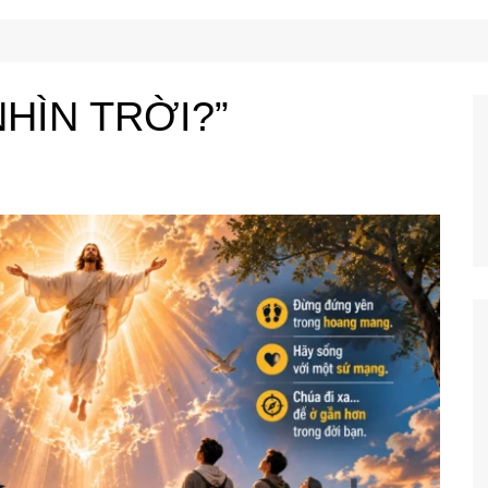
Công Nghệ
Ẩm Thực
Mẹo Vặt
HÌN TRỜI?”